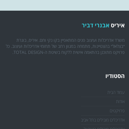
איריס
אבנרי דביר
משרד אדריכלות ועיצוב פנים המתאפיין בקו נקי וחם. איריס, בוגרת
״בצלאל״ בהצטיינות, מתמחה במגוון רחב של תחומי אדריכלות ועיצוב. כל
פרויקט מתוכנן בהתאמה אישית ללקוח בשיטת ה-TOTAL DESIGN.
הסטודיו
עמוד הבית
אודות
פרויקטים
אדריכלים מובילים בתל אביב