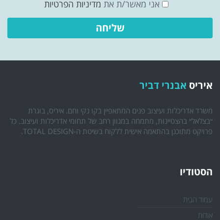
אני מאשר/ת את
מדיניות הפרטיות
איריס
אבנרי דביר
משרד אדריכלות ועיצוב פנים המתאפיין בקו נקי וחם. איריס, בוגרת
״בצלאל״ בהצטיינות, מתמחה במגוון רחב של תחומי אדריכלות ועיצוב. כל
פרויקט מתוכנן בהתאמה אישית ללקוח בשיטת ה-TOTAL DESIGN.
הסטודיו
עמוד הבית
אודות