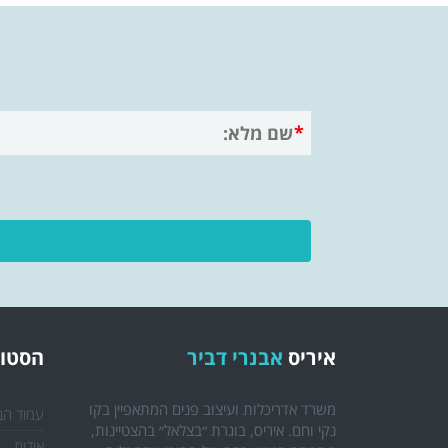
איריס
אבנרי דביר
הסטוד
משרד אדריכלות ועיצוב פנים המתאפיין בקו
עמוד הב
נקי וחם. איריס, בוגרת ״בצלאל״ בהצטיינות,
אודות