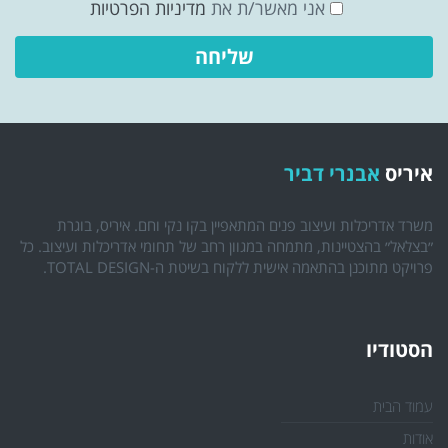
אני מאשר/ת את
מדיניות הפרטיות
איריס
אבנרי דביר
משרד אדריכלות ועיצוב פנים המתאפיין בקו נקי וחם. איריס, בוגרת
״בצלאל״ בהצטיינות, מתמחה במגוון רחב של תחומי אדריכלות ועיצוב. כל
פרויקט מתוכנן בהתאמה אישית ללקוח בשיטת ה-TOTAL DESIGN.
הסטודיו
עמוד הבית
אודות