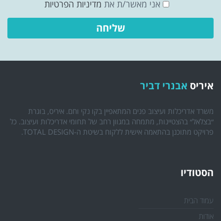
אני מאשר/ת את
מדיניות הפרטיות
איריס
אבנרי דביר
משרד אדריכלות ועיצוב פנים המתאפיין בקו נקי וחם. איריס, בוגרת
״בצלאל״ בהצטיינות, מתמחה במגוון רחב של תחומי אדריכלות ועיצוב. כל
פרויקט מתוכנן בהתאמה אישית ללקוח בשיטת ה-TOTAL DESIGN.
הסטודיו
עמוד הבית
אודות