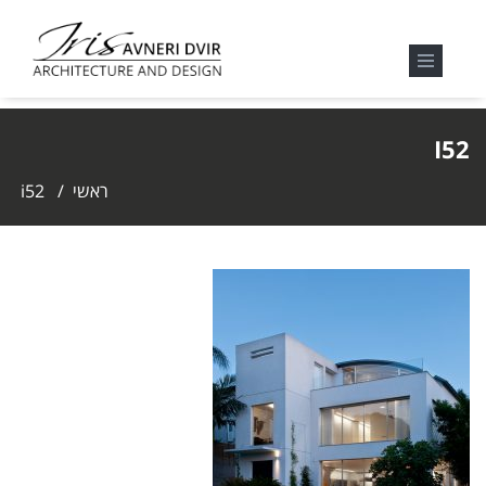
I52
ראשי
/
i52