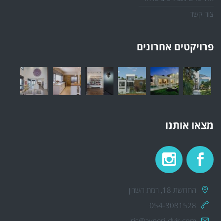
צור קשר
פרויקטים אחרונים
מצאו אותנו
החרושת 18, רמת השרון
054-8081528
iris@avneri-dvir.com