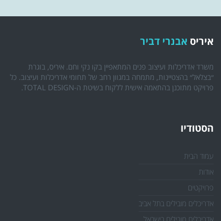
איריס
אבנרי דביר
משרד אדריכלות ועיצוב פנים המתאפיין בקו נקי וחם. איריס, בוגרת
״בצלאל״ בהצטיינות, מתמחה במגוון רחב של תחומי אדריכלות ועיצוב. כל
פרויקט מתוכנן בהתאמה אישית ללקוח בשיטת ה-TOTAL DESIGN.
הסטודיו
עמוד הבית
אודות
פרויקטים
אדריכלים מובילים בתל אביב
אדריכלים מובילים בישראל