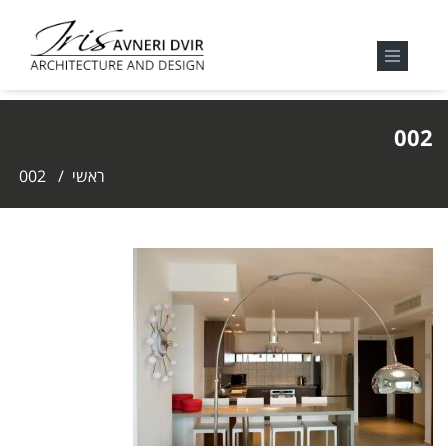
002
ראשי
/
002