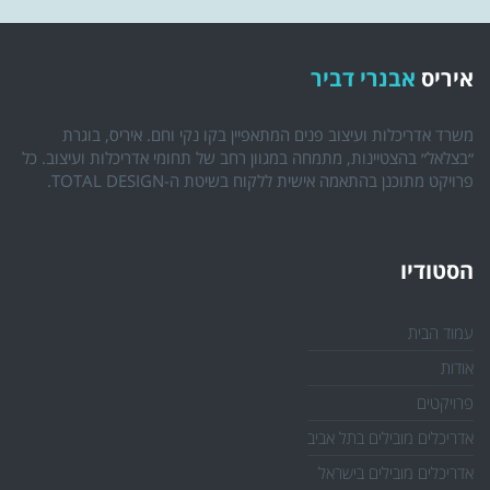
איריס
אבנרי דביר
משרד אדריכלות ועיצוב פנים המתאפיין בקו נקי וחם. איריס, בוגרת
״בצלאל״ בהצטיינות, מתמחה במגוון רחב של תחומי אדריכלות ועיצוב. כל
פרויקט מתוכנן בהתאמה אישית ללקוח בשיטת ה-TOTAL DESIGN.
הסטודיו
עמוד הבית
אודות
פרויקטים
אדריכלים מובילים בתל אביב
אדריכלים מובילים בישראל