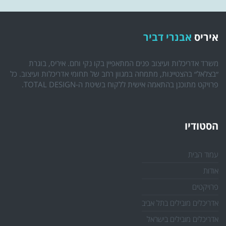
איריס
אבנרי דביר
משרד אדריכלות ועיצוב פנים המתאפיין בקו נקי וחם. איריס, בוגרת
״בצלאל״ בהצטיינות, מתמחה במגוון רחב של תחומי אדריכלות ועיצוב. כל
פרויקט מתוכנן בהתאמה אישית ללקוח בשיטת ה-TOTAL DESIGN.
הסטודיו
עמוד הבית
אודות
פרויקטים
אדריכלים מובילים בתל אביב
אדריכלים מובילים בישראל