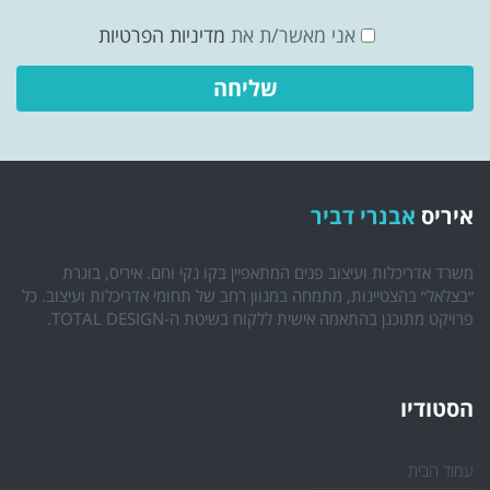
אני מאשר/ת את
מדיניות הפרטיות
איריס
אבנרי דביר
משרד אדריכלות ועיצוב פנים המתאפיין בקו נקי וחם. איריס, בוגרת
״בצלאל״ בהצטיינות, מתמחה במגוון רחב של תחומי אדריכלות ועיצוב. כל
פרויקט מתוכנן בהתאמה אישית ללקוח בשיטת ה-TOTAL DESIGN.
הסטודיו
עמוד הבית