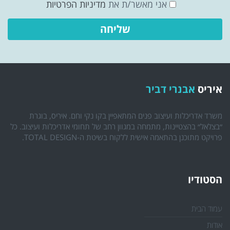
אני מאשר/ת את
מדיניות הפרטיות
איריס
אבנרי דביר
משרד אדריכלות ועיצוב פנים המתאפיין בקו נקי וחם. איריס, בוגרת
״בצלאל״ בהצטיינות, מתמחה במגוון רחב של תחומי אדריכלות ועיצוב. כל
פרויקט מתוכנן בהתאמה אישית ללקוח בשיטת ה-TOTAL DESIGN.
הסטודיו
עמוד הבית
אודות