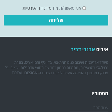
אני מאשר/ת את
מדיניות הפרטיות
איריס
אבנרי דביר
משרד אדריכלות ועיצוב פנים המתאפיין בקו נקי וחם. איריס, בוגרת
״בצלאל״ בהצטיינות, מתמחה במגוון רחב של תחומי אדריכלות ועיצוב. כל
פרויקט מתוכנן בהתאמה אישית ללקוח בשיטת ה-TOTAL DESIGN.
הסטודיו
עמוד הבית