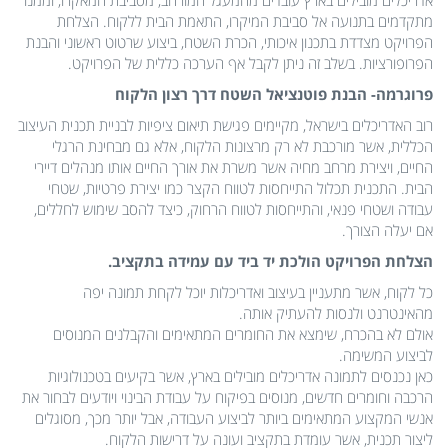
אדריכלים מובילים בארץ עובדים מהמעגל המורחב, מסביבת המאקרו, וממנו
מתקדמים בתנועה אל סביבת המיקרו, התאמת הבית ללקוח. הצלחת
הפרויקט מצדדת בתכנון איכותי, הכרת השטח, ביצוע שרטוט ראשוני והבנת
הפרופורציות. בשלב זה ניתן לקבל אף הערכה כללית של הפרויקט.
פרוגרמה- הבנת פוטנציאל השטח דרך רצון הלקוח
רוב האדריכלים בישראל, מקיימים פגישת תיאום ציפיות לבניית תכנית העיצוב
הכללית, אשר מורכבת לא רק מרצונות הלקוח, אלא גם מבחינת הרגלי
החיים, ויצירת מרחב מחיה אשר משרת את אורך החיים אותו מנהלים דיירי
הבית. התכנית תכלול התייחסות לטווח הקצר כמו יצירת פרטיות, שטחי
עבודה ושטחי פנאי, והתייחסות לטווח הרחוק, כיצד להסב שימוש לחללים,
אם יעלה הצורך.
הצלחת הפרויקט הולכת יד ביד עם עמידה בתקציב.
כל לקוח, אשר מתעניין בעיצוב ואדריכלות יוכל לקחת תמונה יפה
מהאינטרנט ולנסות להעתיק אותה.
אולם לא בהכרח, שימצא את החומרים המתאימים והקבלנים המנוסים
לביצוע המשימה.
כאן נכנסים לתמונה אדריכלים מובילים בארץ, אשר בקיעים בטכנולוגיות
הרכבה וחומרים חדשים, מנוסים בפיקוח על עבודת הבינוי ויודעים לבחור את
אנשי המקצוע המתאימים ביותר לביצוע העבודה, אבל יותר מכך, מסוגלים
ליצור תכנית, אשר עומדת בתקציב ועונה על דרישות הלקוח.