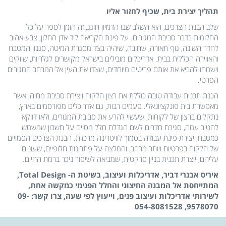
תהליך יצירת בית, שכיף לחזור אליו
שלב הבנת הצרכים, הוא השלב שבו הדמיון חוגג, זה הזמן לספר על כל
החלומות בדבר סביבת המגורים. על פינת הקריאה ליד אדן החלון, צבע אהוב
לחדר השינה, גוף תאורה, שחובה, שיהיה בצד מסגרת המיטה, סגנון המטבח
והאווירה הכללית בבית. אדריכלים מובילים בישראל מקושרים לגלריות, שווקים
וישמחו להביא את אותם פריטים מיוחדים, שצדו את העין אל המרחב המגורים
הפרטי.
הכנת תכנית עבודה טובה כוללת את רצון הלקוח ויצירת סביבת מחיה, אשר
מאפשרת בית פונקציונאלי. פעמים רבות, גם אדריכלים מפורסמים בארץ,
נתקלים ברצון של לקוחות, שעשוי להרע את סביבת המגורים, ולאו דווקא
להטיב עמה, סגירת חדרים לשם הגדלת חלל מסוים על חשבון שמשמש
כמטבח, יצירת פינת עבודה בסמוך לוויטרינה מרכזית. הבנת הצרכים הסמויים
של הלקוח בפרטיות ויותר מרחב, והמלצה על פתרונות חלופיים, שעונים
עליהם, יוצרת תכנית בניין פרקטית, שמביאה לשיפור ניכר ברמת החיים.
איריס אבנרי דביר, אדריכלות ועיצוב, בשיטת ה- Total Design,
המתייחסת אל המבנה החיצוני והחלל הפנימי כמקשה אחת,
לשירותי אדריכלות ועיצוב פנים, וייעוץ לפי שעה, צרו קשר: 09-
9578070, 054-8081528