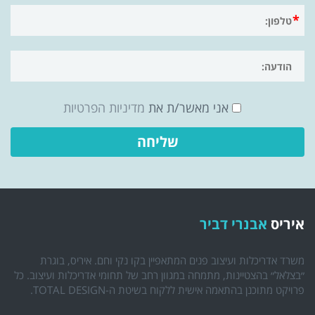
אני מאשר/ת את
מדיניות הפרטיות
איריס
אבנרי דביר
משרד אדריכלות ועיצוב פנים המתאפיין בקו נקי וחם. איריס, בוגרת
״בצלאל״ בהצטיינות, מתמחה במגוון רחב של תחומי אדריכלות ועיצוב. כל
פרויקט מתוכנן בהתאמה אישית ללקוח בשיטת ה-TOTAL DESIGN.