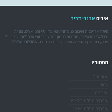
איריס
אבנרי דביר
משרד אדריכלות ועיצוב פנים המתאפיין בקו נקי וחם. איריס, בוגרת
״בצלאל״ בהצטיינות, מתמחה במגוון רחב של תחומי אדריכלות ועיצוב. כל
פרויקט מתוכנן בהתאמה אישית ללקוח בשיטת ה-TOTAL DESIGN.
הסטודיו
עמוד הבית
אודות
פרויקטים
אדריכלים מובילים בתל אביב
אדריכלים מובילים בישראל