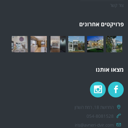
צור קשר
פרויקטים אחרונים
מצאו אותנו
החרושת 18, רמת השרון
054-8081528
iris@avneri-dvir.com