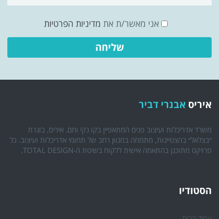
אני מאשר/ת את
מדיניות הפרטיות
איריס
אבנרי דביר
משרד אדריכלות ועיצוב פנים המתאפיין בקו נקי וחם. איריס, בוגרת
״בצלאל״ בהצטיינות, מתמחה במגוון רחב של תחומי אדריכלות ועיצוב. כל
פרויקט מתוכנן בהתאמה אישית ללקוח בשיטת ה-TOTAL DESIGN.
הסטודיו
עמוד הבית