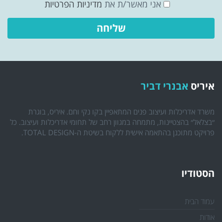
אני מאשר/ת את
מדיניות הפרטיות
איריס
אבנרי דביר
משרד אדריכלות ועיצוב פנים המתאפיין בקו נקי וחם. איריס, בוגרת
״בצלאל״ בהצטיינות, מתמחה במגוון רחב של תחומי אדריכלות ועיצוב. כל
פרויקט מתוכנן בהתאמה אישית ללקוח בשיטת ה-TOTAL DESIGN.
הסטודיו
עמוד הבית
אודות