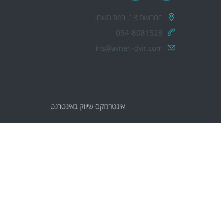
החרושת 18, רמת השרון
054-8081528
iris@avneri-dvir.com
אינטרמקס שיווק באינטרנט