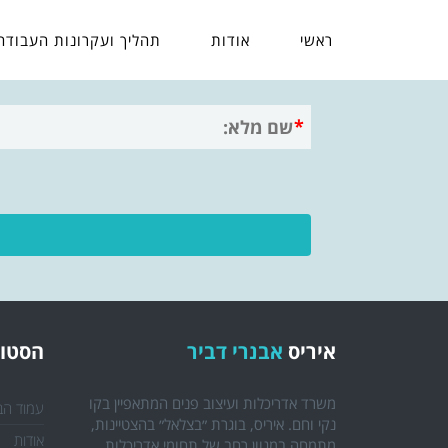
ראשי
אודות
תהליך ועקרונות העבודה
איריס
אבנרי דביר
הסטוד
משרד אדריכלות ועיצוב פנים המתאפיין בקו
עמוד הב
נקי וחם. איריס, בוגרת ״בצלאל״ בהצטיינות,
אודות
מתמחה במגוון רחב של תחומי אדריכלות