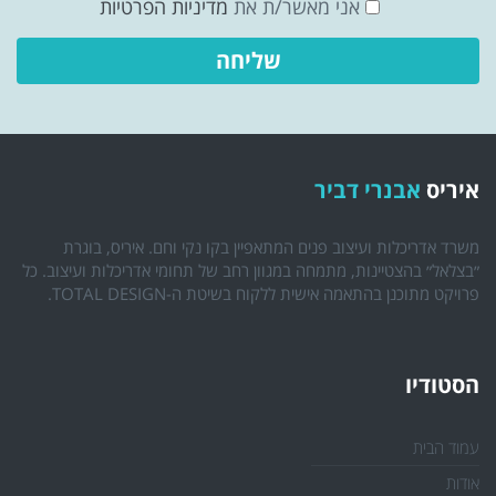
אני מאשר/ת את
מדיניות הפרטיות
איריס
אבנרי דביר
משרד אדריכלות ועיצוב פנים המתאפיין בקו נקי וחם. איריס, בוגרת
״בצלאל״ בהצטיינות, מתמחה במגוון רחב של תחומי אדריכלות ועיצוב. כל
פרויקט מתוכנן בהתאמה אישית ללקוח בשיטת ה-TOTAL DESIGN.
הסטודיו
עמוד הבית
אודות