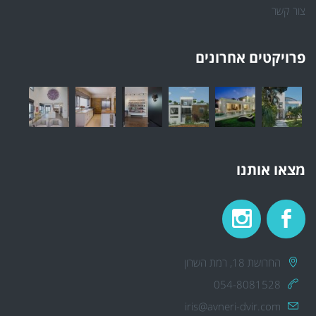
צור קשר
פרויקטים אחרונים
מצאו אותנו
החרושת 18, רמת השרון
054-8081528
iris@avneri-dvir.com