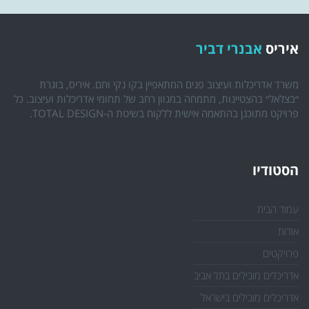
איריס
אבנרי דביר
משרד אדריכלות ועיצוב פנים המתאפיין בקו נקי וחם. איריס, בוגרת
״בצלאל״ בהצטיינות, מתמחה במגוון רחב של תחומי אדריכלות ועיצוב. כל
פרויקט מתוכנן בהתאמה אישית ללקוח בשיטת ה-TOTAL DESIGN.
הסטודיו
עמוד הבית
אודות
פרויקטים
אדריכלים מובילים בתל אביב
אדריכלים מובילים בישראל