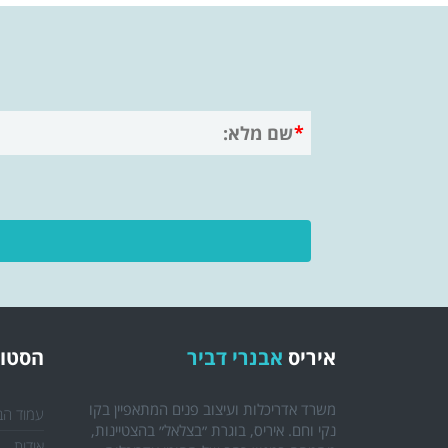
איריס
אבנרי דביר
הסטוד
משרד אדריכלות ועיצוב פנים המתאפיין בקו
עמוד הב
נקי וחם. איריס, בוגרת ״בצלאל״ בהצטיינות,
אודות