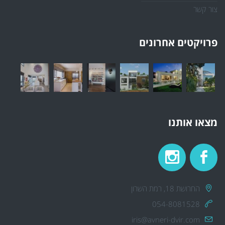
צור קשר
פרויקטים אחרונים
מצאו אותנו
החרושת 18, רמת השרון
054-8081528
iris@avneri-dvir.com