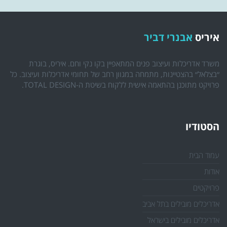
איריס
אבנרי דביר
משרד אדריכלות ועיצוב פנים המתאפיין בקו נקי וחם. איריס, בוגרת
״בצלאל״ בהצטיינות, מתמחה במגוון רחב של תחומי אדריכלות ועיצוב. כל
פרויקט מתוכנן בהתאמה אישית ללקוח בשיטת ה-TOTAL DESIGN.
הסטודיו
עמוד הבית
אודות
פרויקטים
אדריכלים מובילים בתל אביב
אדריכלים מובילים בישראל