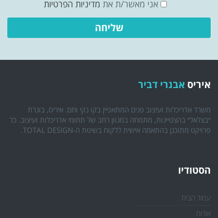
אני מאשר/ת את
מדיניות הפרטיות
איריס
אבנרי דביר
משרד אדריכלות ועיצוב פנים המתאפיין בקו נקי וחם. איריס, בוגרת
״בצלאל״ בהצטיינות, מתמחה במגוון רחב של תחומי אדריכלות ועיצוב. כל
פרויקט מתוכנן בהתאמה אישית ללקוח בשיטת ה-TOTAL DESIGN.
הסטודיו
עמוד הבית
אודות