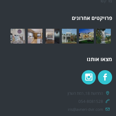
צור קשר
פרויקטים אחרונים
מצאו אותנו
החרושת 18, רמת השרון
054-8081528
iris@avneri-dvir.com