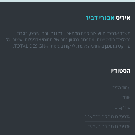
איריס
אבנרי דביר
משרד אדריכלות ועיצוב פנים המתאפיין בקו נקי וחם. איריס, בוגרת
״בצלאל״ בהצטיינות, מתמחה במגוון רחב של תחומי אדריכלות ועיצוב. כל
פרויקט מתוכנן בהתאמה אישית ללקוח בשיטת ה-TOTAL DESIGN.
הסטודיו
עמוד הבית
אודות
פרויקטים
אדריכלים מובילים בתל אביב
אדריכלים מובילים בישראל