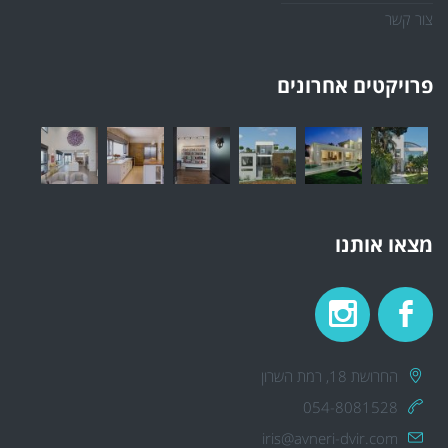
צור קשר
פרויקטים אחרונים
מצאו אותנו
החרושת 18, רמת השרון
054-8081528
iris@avneri-dvir.com