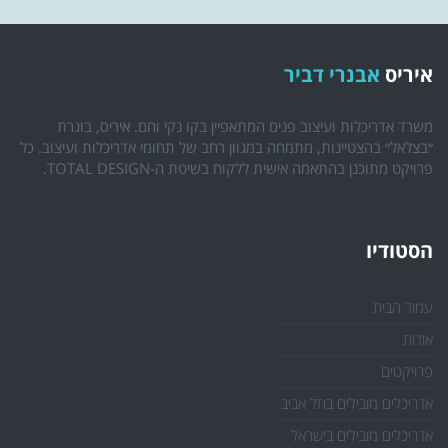
איריס
אבנרי דביר
משרד אדריכלות ועיצוב פנים המתאפיין בקו נקי וחם. איריס, בוגרת
״בצלאל״ בהצטיינות, מתמחה במגוון רחב של תחומי אדריכלות ועיצוב. כל
פרויקט מתוכנן בהתאמה אישית ללקוח בשיטת ה-TOTAL DESIGN.
הסטודיו
עמוד הבית
אודות
פרויקטים
אדריכלים מובילים בתל אביב
אדריכלים מובילים בישראל