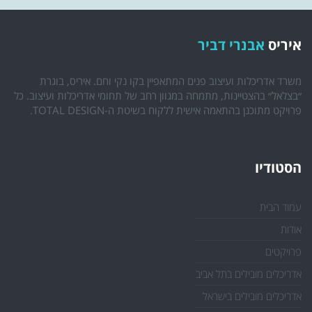
איריס
אבנרי דביר
משרד אדריכלות ועיצוב פנים המתאפיין בקו נקי וחם. איריס, בוגרת
״בצלאל״ בהצטיינות, מתמחה במגוון רחב של תחומי אדריכלות ועיצוב. כל
פרויקט מתוכנן בהתאמה אישית ללקוח בשיטת ה-TOTAL DESIGN.
הסטודיו
עמוד הבית
אודות
פרויקטים
אדריכלים מובילים בתל אביב
אדריכלים מובילים בישראל