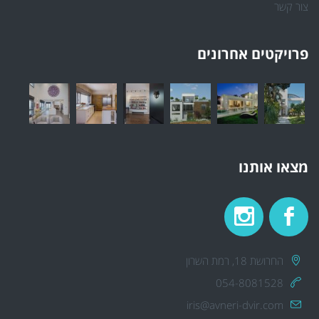
צור קשר
פרויקטים אחרונים
מצאו אותנו
החרושת 18, רמת השרון
054-8081528
iris@avneri-dvir.com