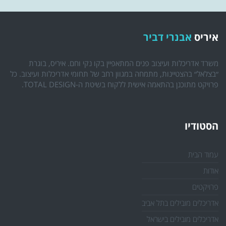
איריס
אבנרי דביר
משרד אדריכלות ועיצוב פנים המתאפיין בקו נקי וחם. איריס, בוגרת
״בצלאל״ בהצטיינות, מתמחה במגוון רחב של תחומי אדריכלות ועיצוב. כל
פרויקט מתוכנן בהתאמה אישית ללקוח בשיטת ה-TOTAL DESIGN.
הסטודיו
עמוד הבית
אודות
פרויקטים
אדריכלים מובילים בתל אביב
אדריכלים מובילים בישראל