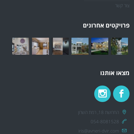
צור קשר
פרויקטים אחרונים
מצאו אותנו
החרושת 18, רמת השרון
054-8081528
iris@avneri-dvir.com