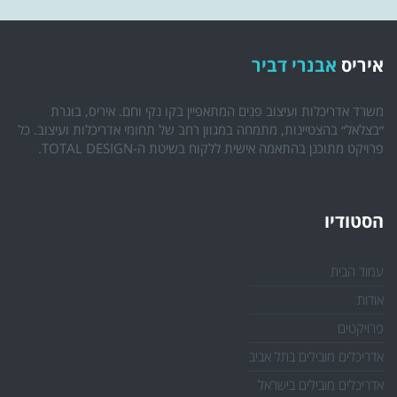
איריס
אבנרי דביר
משרד אדריכלות ועיצוב פנים המתאפיין בקו נקי וחם. איריס, בוגרת
״בצלאל״ בהצטיינות, מתמחה במגוון רחב של תחומי אדריכלות ועיצוב. כל
פרויקט מתוכנן בהתאמה אישית ללקוח בשיטת ה-TOTAL DESIGN.
הסטודיו
עמוד הבית
אודות
פרויקטים
אדריכלים מובילים בתל אביב
אדריכלים מובילים בישראל