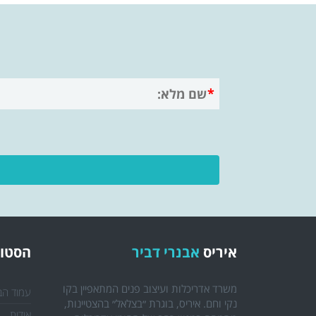
איריס
אבנרי דביר
הסטוד
משרד אדריכלות ועיצוב פנים המתאפיין בקו
עמוד הב
נקי וחם. איריס, בוגרת ״בצלאל״ בהצטיינות,
אודות