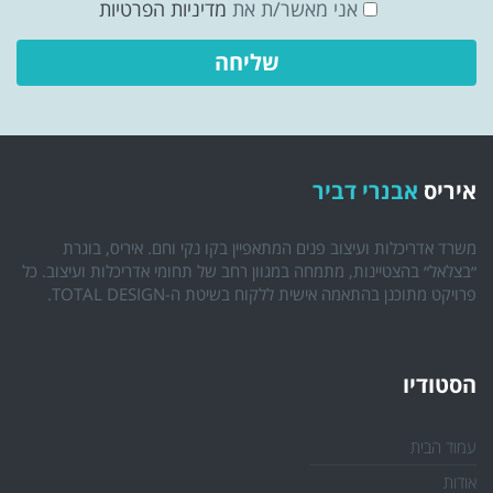
אני מאשר/ת את
מדיניות הפרטיות
איריס
אבנרי דביר
משרד אדריכלות ועיצוב פנים המתאפיין בקו נקי וחם. איריס, בוגרת
״בצלאל״ בהצטיינות, מתמחה במגוון רחב של תחומי אדריכלות ועיצוב. כל
פרויקט מתוכנן בהתאמה אישית ללקוח בשיטת ה-TOTAL DESIGN.
הסטודיו
עמוד הבית
אודות