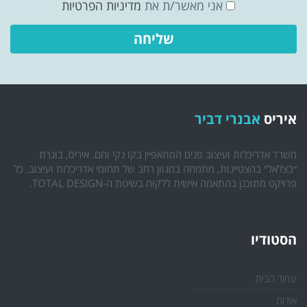
אני מאשר/ת את
מדיניות הפרטיות
איריס
אבנרי דביר
משרד אדריכלות ועיצוב פנים המתאפיין בקו נקי וחם. איריס, בוגרת
״בצלאל״ בהצטיינות, מתמחה במגוון רחב של תחומי אדריכלות ועיצוב. כל
פרויקט מתוכנן בהתאמה אישית ללקוח בשיטת ה-TOTAL DESIGN.
הסטודיו
עמוד הבית
אודות