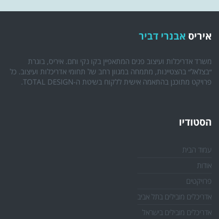
איריס
אבנרי דביר
משרד אדריכלות ועיצוב פנים המתאפיין בקו נקי וחם. איריס, בוגרת
״בצלאל״ בהצטיינות, מתמחה במגוון רחב של תחומי אדריכלות ועיצוב. כל
פרויקט מתוכנן בהתאמה אישית ללקוח בשיטת ה-TOTAL DESIGN.
הסטודיו
עמוד הבית
אודות
פרויקטים
אדריכלים מובילים בתל אביב
אדריכלים מובילים בישראל