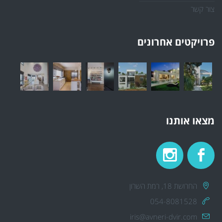
צור קשר
פרויקטים אחרונים
מצאו אותנו
החרושת 18, רמת השרון
054-8081528
iris@avneri-dvir.com