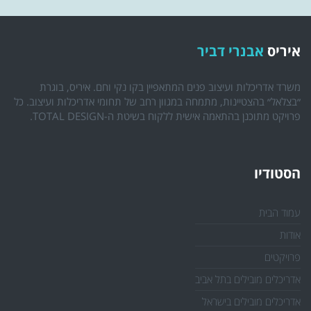
איריס
אבנרי דביר
משרד אדריכלות ועיצוב פנים המתאפיין בקו נקי וחם. איריס, בוגרת
״בצלאל״ בהצטיינות, מתמחה במגוון רחב של תחומי אדריכלות ועיצוב. כל
פרויקט מתוכנן בהתאמה אישית ללקוח בשיטת ה-TOTAL DESIGN.
הסטודיו
עמוד הבית
אודות
פרויקטים
אדריכלים מובילים בתל אביב
אדריכלים מובילים בישראל