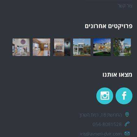
צור קשר
פרויקטים אחרונים
מצאו אותנו
החרושת 18, רמת השרון
054-8081528
iris@avneri-dvir.com