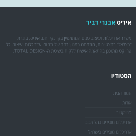
איריס
אבנרי דביר
משרד אדריכלות ועיצוב פנים המתאפיין בקו נקי וחם. איריס, בוגרת
״בצלאל״ בהצטיינות, מתמחה במגוון רחב של תחומי אדריכלות ועיצוב. כל
פרויקט מתוכנן בהתאמה אישית ללקוח בשיטת ה-TOTAL DESIGN.
הסטודיו
עמוד הבית
אודות
פרויקטים
אדריכלים מובילים בתל אביב
אדריכלים מובילים בישראל