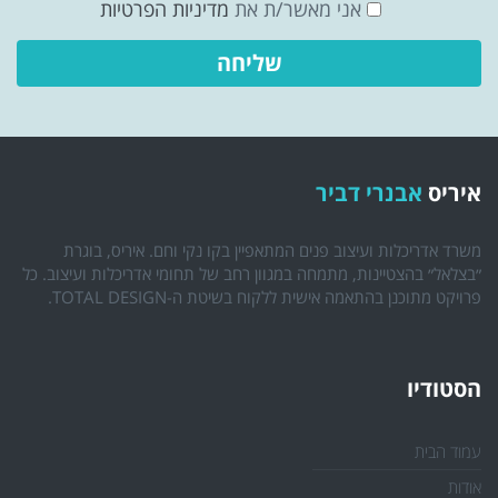
אני מאשר/ת את
מדיניות הפרטיות
איריס
אבנרי דביר
משרד אדריכלות ועיצוב פנים המתאפיין בקו נקי וחם. איריס, בוגרת
״בצלאל״ בהצטיינות, מתמחה במגוון רחב של תחומי אדריכלות ועיצוב. כל
פרויקט מתוכנן בהתאמה אישית ללקוח בשיטת ה-TOTAL DESIGN.
הסטודיו
עמוד הבית
אודות