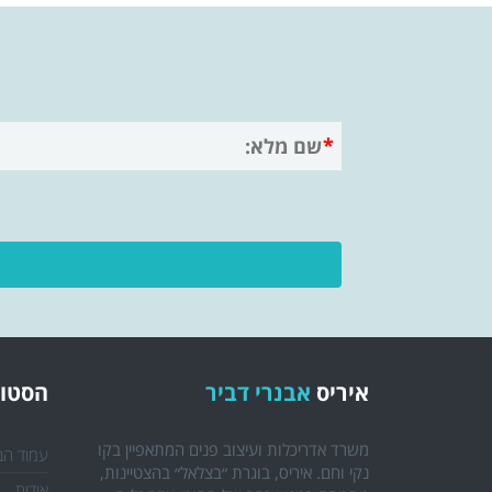
איריס
אבנרי דביר
הסטוד
משרד אדריכלות ועיצוב פנים המתאפיין בקו
עמוד הב
נקי וחם. איריס, בוגרת ״בצלאל״ בהצטיינות,
אודות