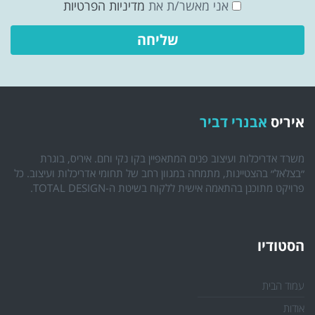
אני מאשר/ת את
מדיניות הפרטיות
איריס
אבנרי דביר
משרד אדריכלות ועיצוב פנים המתאפיין בקו נקי וחם. איריס, בוגרת
״בצלאל״ בהצטיינות, מתמחה במגוון רחב של תחומי אדריכלות ועיצוב. כל
פרויקט מתוכנן בהתאמה אישית ללקוח בשיטת ה-TOTAL DESIGN.
הסטודיו
עמוד הבית
אודות