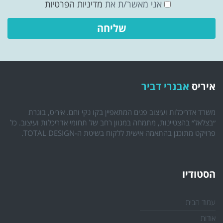
אני מאשר/ת את
מדיניות הפרטיות
איריס
אבנרי דביר
משרד אדריכלות ועיצוב פנים המתאפיין בקו נקי וחם. איריס, בוגרת
״בצלאל״ בהצטיינות, מתמחה במגוון רחב של תחומי אדריכלות ועיצוב. כל
פרויקט מתוכנן בהתאמה אישית ללקוח בשיטת ה-TOTAL DESIGN.
הסטודיו
עמוד הבית
אודות