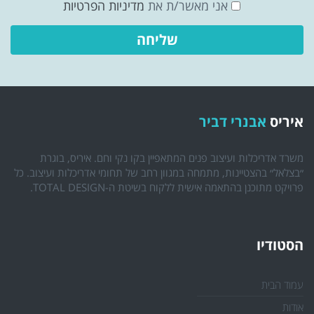
אני מאשר/ת את
מדיניות הפרטיות
איריס
אבנרי דביר
משרד אדריכלות ועיצוב פנים המתאפיין בקו נקי וחם. איריס, בוגרת
״בצלאל״ בהצטיינות, מתמחה במגוון רחב של תחומי אדריכלות ועיצוב. כל
פרויקט מתוכנן בהתאמה אישית ללקוח בשיטת ה-TOTAL DESIGN.
הסטודיו
עמוד הבית
אודות