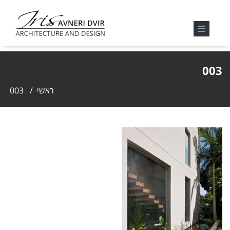
003
ראשי
/
003