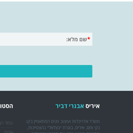
איריס
אבנרי דביר
הסטוד
משרד אדריכלות ועיצוב פנים המתאפיין בקו
עמוד הב
נקי וחם. איריס, בוגרת ״בצלאל״ בהצטיינות,
אודות