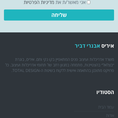
אני מאשר/ת את
מדיניות הפרטיות
איריס
אבנרי דביר
משרד אדריכלות ועיצוב פנים המתאפיין בקו נקי וחם. איריס, בוגרת
״בצלאל״ בהצטיינות, מתמחה במגוון רחב של תחומי אדריכלות ועיצוב. כל
פרויקט מתוכנן בהתאמה אישית ללקוח בשיטת ה-TOTAL DESIGN.
הסטודיו
עמוד הבית
אודות