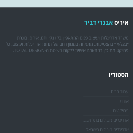
איריס
אבנרי דביר
משרד אדריכלות ועיצוב פנים המתאפיין בקו נקי וחם. איריס, בוגרת
״בצלאל״ בהצטיינות, מתמחה במגוון רחב של תחומי אדריכלות ועיצוב. כל
פרויקט מתוכנן בהתאמה אישית ללקוח בשיטת ה-TOTAL DESIGN.
הסטודיו
עמוד הבית
אודות
פרויקטים
אדריכלים מובילים בתל אביב
אדריכלים מובילים בישראל