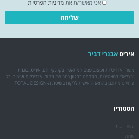
אני מאשר/ת את
מדיניות הפרטיות
איריס
אבנרי דביר
משרד אדריכלות ועיצוב פנים המתאפיין בקו נקי וחם. איריס, בוגרת
״בצלאל״ בהצטיינות, מתמחה במגוון רחב של תחומי אדריכלות ועיצוב. כל
פרויקט מתוכנן בהתאמה אישית ללקוח בשיטת ה-TOTAL DESIGN.
הסטודיו
עמוד הבית
אודות