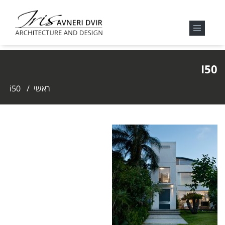
I50
ראשי
/
i50