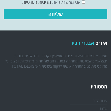
אני מאשר/ת את
מדיניות הפרטיות
איריס
אבנרי דביר
משרד אדריכלות ועיצוב פנים המתאפיין בקו נקי וחם. איריס, בוגרת
״בצלאל״ בהצטיינות, מתמחה במגוון רחב של תחומי אדריכלות ועיצוב. כל
פרויקט מתוכנן בהתאמה אישית ללקוח בשיטת ה-TOTAL DESIGN.
הסטודיו
עמוד הבית
אודות