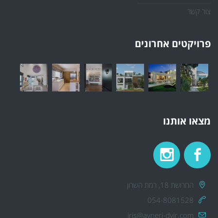
צור קשר
פרויקטים אחרונים
מצאו אותנו
החרושת 18, רמת השרון
054-8081528
iris@avneri-dvir.com