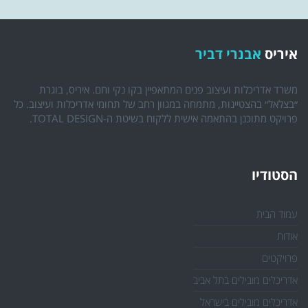
איריס
אבנרי דביר
משרד אדריכלות ועיצוב פנים המתאפיין בקו נקי וחם. איריס, בוגרת
״בצלאל״ בהצטיינות, מתמחה במגוון רחב של תחומי אדריכלות ועיצוב. כל
פרויקט מתוכנן בהתאמה אישית ללקוח בשיטת ה-TOTAL DESIGN.
הסטודיו
עמוד הבית
אודות
פרויקטים
אדריכלים מובילים בתל אביב
אדריכלים מובילים בישראל