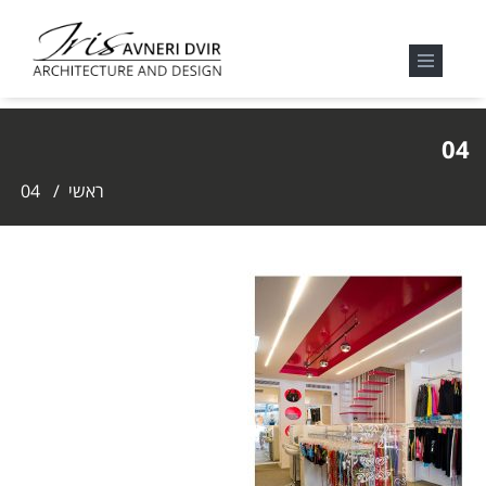
04
ראשי
/
04