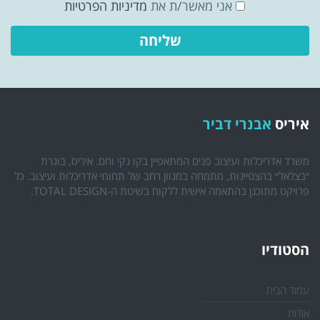
אני מאשר/ת את
מדיניות הפרטיות
איריס
אבנרי דביר
משרד אדריכלות ועיצוב פנים המתאפיין בקו נקי וחם. איריס, בוגרת
״בצלאל״ בהצטיינות, מתמחה במגוון רחב של תחומי אדריכלות ועיצוב. כל
פרויקט מתוכנן בהתאמה אישית ללקוח בשיטת ה-TOTAL DESIGN.
הסטודיו
עמוד הבית
אודות