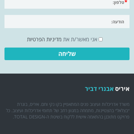
אני מאשר/ת את
מדיניות הפרטיות
איריס
אבנרי דביר
משרד אדריכלות ועיצוב פנים המתאפיין בקו נקי וחם. איריס, בוגרת
״בצלאל״ בהצטיינות, מתמחה במגוון רחב של תחומי אדריכלות ועיצוב. כל
פרויקט מתוכנן בהתאמה אישית ללקוח בשיטת ה-TOTAL DESIGN.