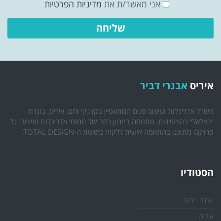
אני מאשר/ת את
מדיניות הפרטיות
איריס
אבנרי דביר
משרד אדריכלות ועיצוב פנים המתאפיין בקו נקי וחם. איריס, בוגרת
״בצלאל״ בהצטיינות, מתמחה במגוון רחב של תחומי אדריכלות ועיצוב. כל
פרויקט מתוכנן בהתאמה אישית ללקוח בשיטת ה-TOTAL DESIGN.
הסטודיו
עמוד הבית
אודות