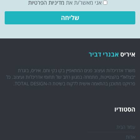
אני מאשר/ת את
מדיניות הפרטיות
איריס
אבנרי דביר
משרד אדריכלות ועיצוב פנים המתאפיין בקו נקי וחם. איריס, בוגרת
״בצלאל״ בהצטיינות, מתמחה במגוון רחב של תחומי אדריכלות ועיצוב. כל
פרויקט מתוכנן בהתאמה אישית ללקוח בשיטת ה-TOTAL DESIGN.
הסטודיו
עמוד הבית
אודות