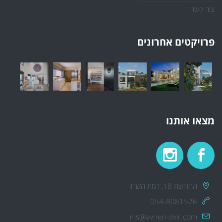
צור קשר
פרויקטים אחרונים
מצאו אותנו
החרושת 18, רמת השרון
054-8081528
iris@avneri-dvir.com