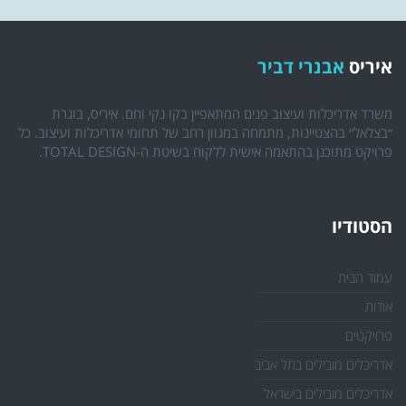
איריס
אבנרי דביר
משרד אדריכלות ועיצוב פנים המתאפיין בקו נקי וחם. איריס, בוגרת
״בצלאל״ בהצטיינות, מתמחה במגוון רחב של תחומי אדריכלות ועיצוב. כל
פרויקט מתוכנן בהתאמה אישית ללקוח בשיטת ה-TOTAL DESIGN.
הסטודיו
עמוד הבית
אודות
פרויקטים
אדריכלים מובילים בתל אביב
אדריכלים מובילים בישראל