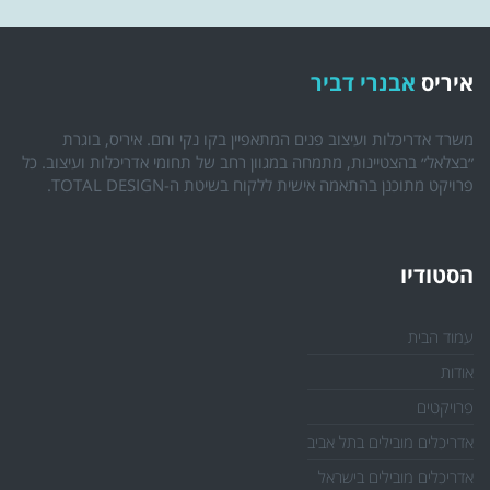
איריס
אבנרי דביר
משרד אדריכלות ועיצוב פנים המתאפיין בקו נקי וחם. איריס, בוגרת
״בצלאל״ בהצטיינות, מתמחה במגוון רחב של תחומי אדריכלות ועיצוב. כל
פרויקט מתוכנן בהתאמה אישית ללקוח בשיטת ה-TOTAL DESIGN.
הסטודיו
עמוד הבית
אודות
פרויקטים
אדריכלים מובילים בתל אביב
אדריכלים מובילים בישראל