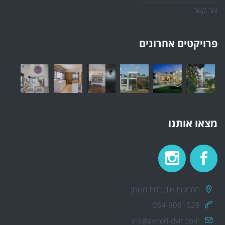
צור קשר
פרויקטים אחרונים
מצאו אותנו
החרושת 18, רמת השרון
054-8081528
iris@avneri-dvir.com